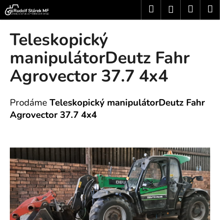
K
Přejít
Hledat
Nákup
M
Přihlášení
na
o
obsah
Zpět
Zpět
košík
š
Teleskopický
í
C
manipulátorDeutz Fahr
k
o
Agrovector 37.7 4x4
p
o
Prodáme
Teleskopický manipulátorDeutz Fahr
t
Agrovector 37.7 4x4
ř
e
b
u
j
e
t
e
n