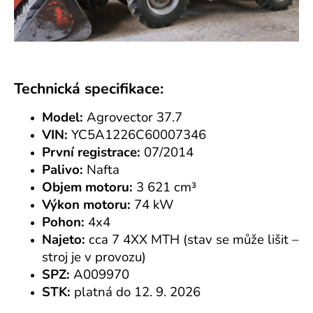
a
j
í
t
Technická specifikace:
?
Model:
Agrovector 37.7
VIN:
YC5A1226C60007346
První registrace:
07/2014
HLEDAT
Palivo:
Nafta
Objem motoru:
3 621 cm³
Výkon motoru:
74 kW
Pohon:
4x4
Najeto:
cca 7 4XX MTH (stav se může lišit –
stroj je v provozu)
SPZ:
A009970
STK:
platná do 12. 9. 2026