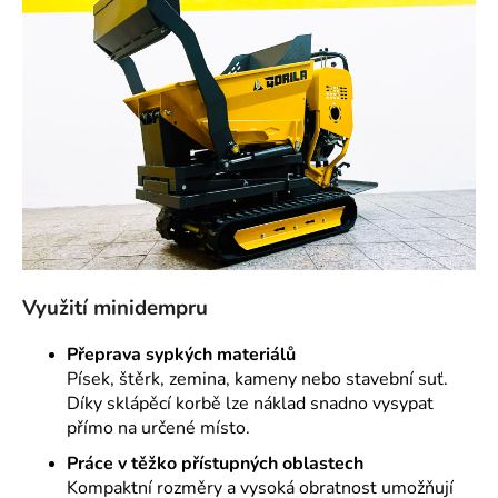
a
j
í
t
?
HLEDAT
Využití minidempru
Přeprava sypkých materiálů
Písek, štěrk, zemina, kameny nebo stavební suť.
Díky sklápěcí korbě lze náklad snadno vysypat
přímo na určené místo.
Práce v těžko přístupných oblastech
Kompaktní rozměry a vysoká obratnost umožňují