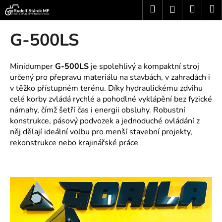
K
Přejít
Hledat
Nákup
M
Přihlášení
na
o
obsah
Zpět
Zpět
košík
š
G-500LS
í
C
k
o
Minidumper
G-500LS
je spolehlivý a kompaktní stroj
určený pro přepravu materiálu na stavbách, v zahradách i
p
v těžko přístupném terénu.
Díky hydraulickému zdvihu
o
celé korby zvládá rychlé a pohodlné vyklápění bez fyzické
t
námahy, čímž šetří čas i energii obsluhy. Robustní
ř
konstrukce, pásový podvozek a jednoduché ovládání z
e
něj dělají ideální volbu pro menší stavební projekty,
b
rekonstrukce nebo krajinářské práce
u
j
e
t
e
n