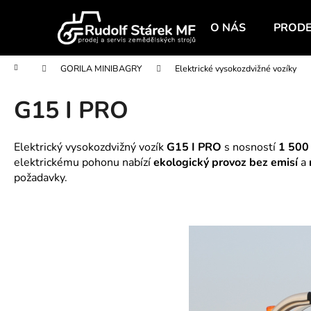
K
Přejít
na
o
O NÁS
PRODE
obsah
Zpět
Zpět
š
do
do
í
Domů
GORILA MINIBAGRY
Elektrické vysokozdvižné vozíky
obchodu
obchodu
k
G15 I PRO
Elektrický vysokozdvižný vozík
G15 I PRO
s nosností
1 500
elektrickému pohonu nabízí
ekologický provoz bez emisí
a
požadavky.