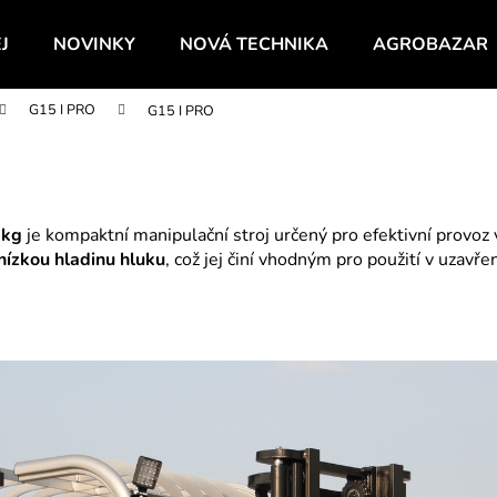
J
NOVINKY
NOVÁ TECHNIKA
AGROBAZAR
G15 I PRO
G15 I PRO
Co potřebujete najít?
HLEDAT
 kg
je kompaktní manipulační stroj určený pro efektivní provoz 
nízkou hladinu hluku
, což jej činí vhodným pro použití v uzavř