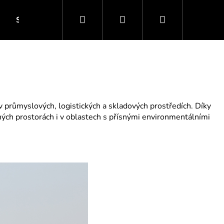
Hledat
Přihlášení
Nákupní
SERVIS
E-SHOP
KONTAKTY
FINANCOV
košík
v průmyslových, logistických a skladových prostředích. Díky
ených prostorách i v oblastech s přísnými environmentálními