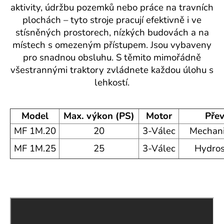
aktivity, údržbu pozemků nebo práce na travních
a
plochách – tyto stroje pracují efektivně i ve
j
stísněných prostorech, nízkých budovách a na
í
místech s omezeným přístupem. Jsou vybaveny
t
pro snadnou obsluhu. S těmito mimořádně
?
všestrannými traktory zvládnete každou úlohu s
lehkostí.
Model
Max. výkon (PS)
Motor
Pře
HLEDAT
MF 1M.20
20
3-Válec
Mechani
MF 1M.25
25
3-Válec
Hydros