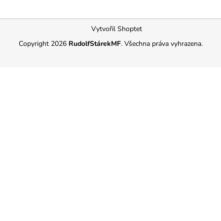
Z
Vytvořil Shoptet
á
Copyright 2026
RudolfStárekMF
. Všechna práva vyhrazena.
p
a
t
í