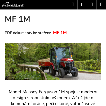
K
Přejít
Hledat
Nákup
M
Přihlášení
na
o
obsah
Zpět
Zpět
košík
š
MF 1M
í
C
k
o
MF 1M
PDF dokumenty ke stažení:
p
o
t
ř
e
b
u
j
e
Model Massey Ferguson 1M spojuje moderní
t
design s robustním výkonem. Ať už jde o
e
komunální práce, péči o koně, volnočasové
n