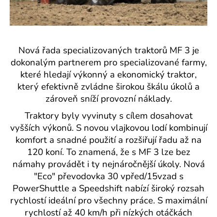
a
j
í
t
Nová řada specializovaných traktorů MF 3 je
?
dokonalým partnerem pro specializované farmy,
které hledají výkonný a ekonomický traktor,
který efektivně zvládne širokou škálu úkolů a
zároveň sníží provozní náklady.
HLEDAT
Traktory byly vyvinuty s cílem dosahovat
vyšších výkonů. S novou vlajkovou lodí kombinují
komfort a snadné použití a rozšiřují řadu až na
120 koní. To znamená, že s MF 3 lze bez
námahy provádět i ty nejnáročnější úkoly. Nová
"Eco" převodovka 30 vpřed/15vzad s
PowerShuttle a Speedshift nabízí široký rozsah
rychlostí ideální pro všechny práce. S maximální
rychlostí až 40 km/h při nízkých otáčkách