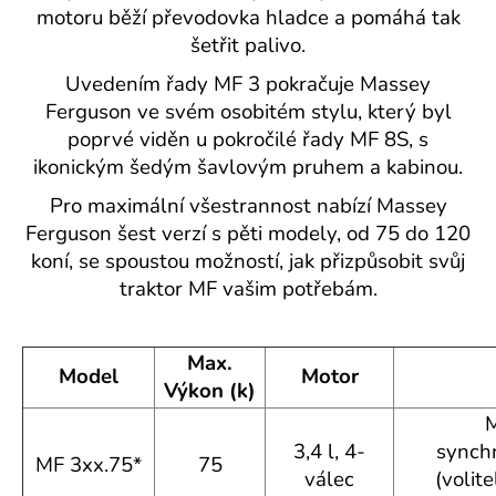
motoru běží převodovka hladce a pomáhá tak
šetřit palivo.
Uvedením řady MF 3 pokračuje Massey
Ferguson ve svém osobitém stylu, který byl
poprvé viděn u pokročilé řady MF 8S, s
ikonickým šedým šavlovým pruhem a kabinou.
Pro maximální všestrannost nabízí Massey
Ferguson šest verzí s pěti modely, od 75 do 120
koní, se spoustou možností, jak přizpůsobit svůj
traktor MF vašim potřebám.
Max.
Model
Motor
Výkon (k)
M
3,4 l, 4-
synchr
MF 3xx.75*
75
válec
(volit