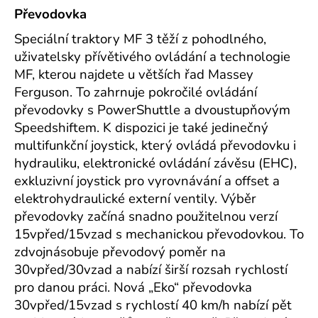
Převodovka
Speciální traktory MF 3 těží z pohodlného,
uživatelsky přívětivého ovládání a technologie
MF, kterou najdete u větších řad Massey
Ferguson. To zahrnuje pokročilé ovládání
převodovky s PowerShuttle a dvoustupňovým
Speedshiftem. K dispozici je také jedinečný
multifunkční joystick, který ovládá převodovku i
hydrauliku, elektronické ovládání závěsu (EHC),
exkluzivní joystick pro vyrovnávání a offset a
elektrohydraulické externí ventily.
Výběr
převodovky začíná snadno použitelnou verzí
15vpřed/15vzad s mechanickou převodovkou. To
zdvojnásobuje převodový poměr na
30vpřed/30vzad a nabízí širší rozsah rychlostí
pro danou práci.
Nová „Eko“ převodovka
30vpřed/15vzad s rychlostí 40 km/h nabízí pět