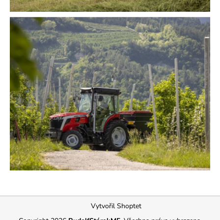
Z
Vytvořil Shoptet
á