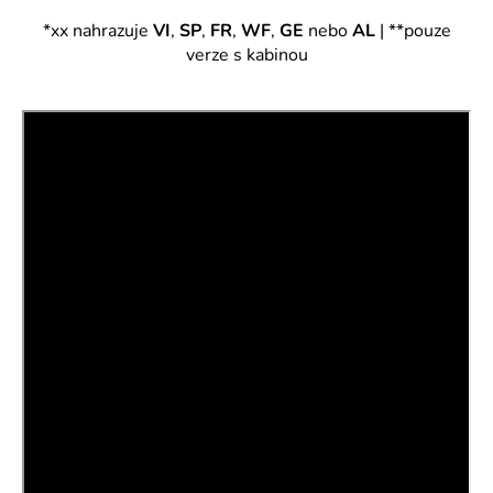
*xx nahrazuje
VI
,
SP
,
FR
,
WF
,
GE
nebo
AL
| **pouze
verze s kabinou