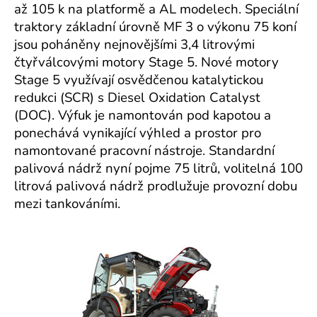
až 105 k na platformě a AL modelech.
Speciální
traktory základní úrovně MF 3 o výkonu 75 koní
jsou poháněny nejnovějšími 3,4 litrovými
čtyřválcovými motory Stage 5.
Nové motory
Stage 5 využívají osvědčenou katalytickou
redukci (SCR) s Diesel Oxidation Catalyst
(DOC). Výfuk je namontován pod kapotou a
ponechává vynikající výhled a prostor pro
namontované pracovní nástroje.
Standardní
palivová nádrž nyní pojme 75 litrů, volitelná 100
litrová palivová nádrž prodlužuje provozní dobu
mezi tankováními.