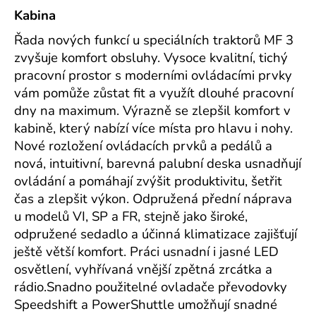
Kabina
Řada nových funkcí u speciálních traktorů MF 3
zvyšuje komfort obsluhy. Vysoce kvalitní, tichý
pracovní prostor s moderními ovládacími prvky
vám pomůže zůstat fit a využít dlouhé pracovní
dny na maximum. Výrazně se zlepšil komfort v
kabině, který nabízí více místa pro hlavu i nohy.
Nové rozložení ovládacích prvků a pedálů a
nová, intuitivní, barevná palubní deska usnadňují
ovládání a pomáhají zvýšit produktivitu, šetřit
čas a zlepšit výkon. Odpružená přední náprava
u modelů VI, SP a FR, stejně jako široké,
odpružené sedadlo a účinná klimatizace zajišťují
ještě větší komfort. Práci usnadní i jasné LED
osvětlení, vyhřívaná vnější zpětná zrcátka a
rádio.Snadno použitelné ovladače převodovky
Speedshift a PowerShuttle umožňují snadné