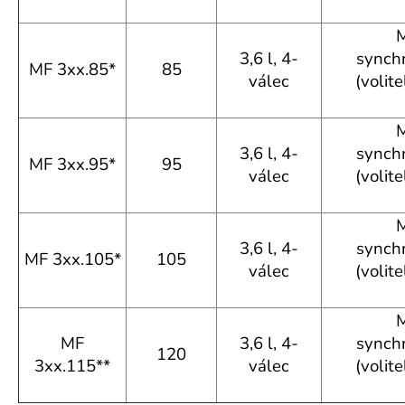
M
3,6 l, 4-
synchr
MF 3xx.85*
85
válec
(volit
M
3,6 l, 4-
synchr
MF 3xx.95*
95
válec
(volit
M
3,6 l, 4-
synchr
MF 3xx.105*
105
válec
(volit
M
MF
3,6 l, 4-
synchr
120
3xx.115**
válec
(volit