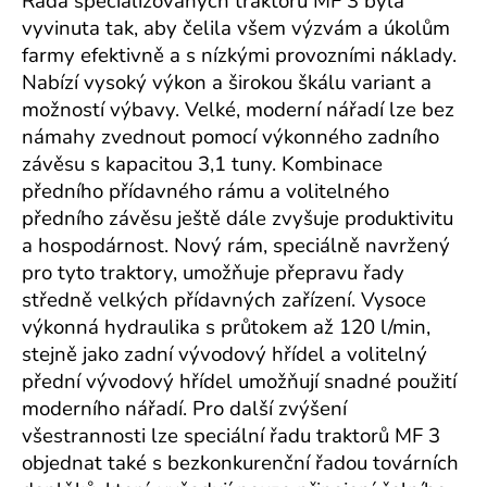
Řada specializovaných traktorů MF 3 byla
vyvinuta tak, aby čelila všem výzvám a úkolům
farmy efektivně a s nízkými provozními náklady.
Nabízí vysoký výkon a širokou škálu variant a
možností výbavy. Velké, moderní nářadí lze bez
námahy zvednout pomocí výkonného zadního
závěsu s kapacitou 3,1 tuny. Kombinace
předního přídavného rámu a volitelného
předního závěsu ještě dále zvyšuje produktivitu
a hospodárnost. Nový rám, speciálně navržený
pro tyto traktory, umožňuje přepravu řady
středně velkých přídavných zařízení. Vysoce
výkonná hydraulika s průtokem až 120 l/min,
stejně jako zadní vývodový hřídel a volitelný
přední vývodový hřídel umožňují snadné použití
moderního nářadí. Pro další zvýšení
všestrannosti lze speciální řadu traktorů MF 3
objednat také s bezkonkurenční řadou továrních