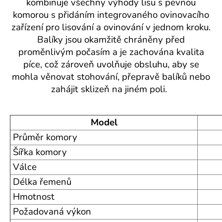
kombinuje všechny výhody lisu s pevnou
a
komorou s přidáním integrovaného ovinovacího
j
zařízení pro lisování a ovinování v jednom kroku.
í
Balíky jsou okamžitě chráněny před
t
proměnlivým počasím a je zachována kvalita
?
píce, což zároveň uvolňuje obsluhu, aby se
mohla věnovat stohování, přepravě balíků nebo
zahájit sklizeň na jiném poli.
HLEDAT
Model
Průměr komory
Šířka komory
Válce
Délka řemenů
Hmotnost
Požadovaná výkon