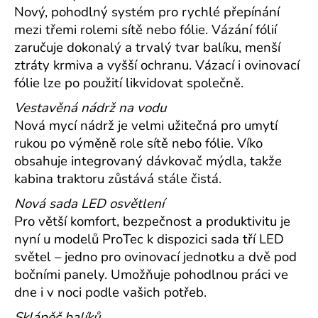
Nový, pohodlný systém pro rychlé přepínání
mezi třemi rolemi sítě nebo fólie. Vázání fólií
zaručuje dokonalý a trvalý tvar balíku, menší
ztráty krmiva a vyšší ochranu. Vázací i ovinovací
fólie lze po použití likvidovat společně.
Vestavěná nádrž na vodu
Nová mycí nádrž je velmi užitečná pro umytí
rukou po výměně role sítě nebo fólie. Víko
obsahuje integrovaný dávkovač mýdla, takže
kabina traktoru zůstává stále čistá.
Nová sada LED osvětlení
Pro větší komfort, bezpečnost a produktivitu je
nyní u modelů ProTec k dispozici sada tří LED
světel – jedno pro ovinovací jednotku a dvě pod
bočními panely. Umožňuje pohodlnou práci ve
dne i v noci podle vašich potřeb.
Sklápěč balíků