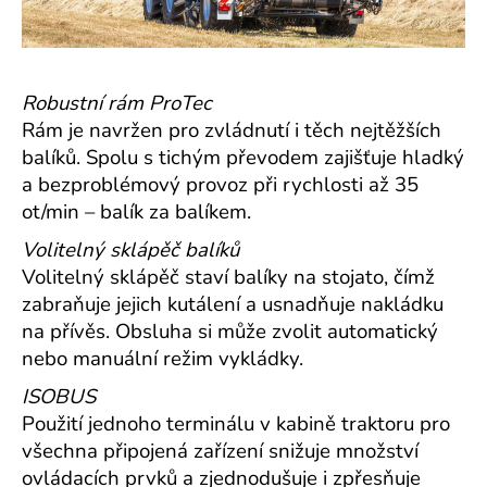
Robustní rám ProTec
Rám je navržen pro zvládnutí i těch nejtěžších
balíků. Spolu s tichým převodem zajišťuje hladký
a bezproblémový provoz při rychlosti až 35
ot/min – balík za balíkem.
Volitelný sklápěč balíků
Volitelný sklápěč staví balíky na stojato, čímž
zabraňuje jejich kutálení a usnadňuje nakládku
na přívěs. Obsluha si může zvolit automatický
nebo manuální režim vykládky.
ISOBUS
Použití jednoho terminálu v kabině traktoru pro
všechna připojená zařízení snižuje množství
ovládacích prvků a zjednodušuje i zpřesňuje