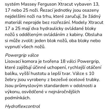
systém Massey Ferguson Xtracut vybaven 13,
17 nebo 25 noži. Řezací jednotky jsou osazeny
nejdelšími noži na trhu, které zaručují, že žádný
materiál neprojde bez rozřezání.
Modely Xtracut
17 a 25 mají dva hydraulicky ovládané bloky
nožů s odděleným ovládáním z kabiny. Obsluha
si může zvolit: jeden blok nožů, oba bloky nebo
vypnutí všech nožů.
Powergrip válce
Lisovací komora je tvořena 18 válci Powergrip,
které zajišťují účinné uchopení, rychlejší otáčení
balíku, vyšší hustotu a lepší tvar.
Válce s 10
žebry jsou vyrobeny z bezešvé ocelové trubky.
Jsou průmyslovým standardem v odolnosti a
výkonu, osvědčené v nejnáročnějších
podmínkách.
Hydroflexcontrol