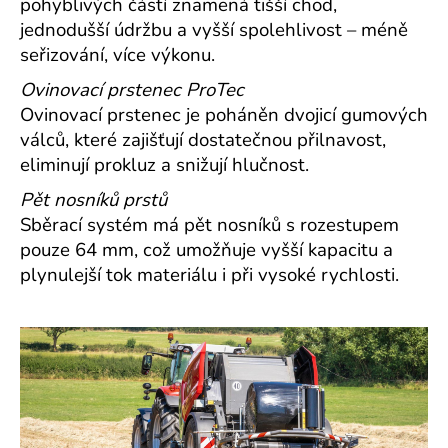
pohyblivých částí znamená tišší chod,
jednodušší údržbu a vyšší spolehlivost – méně
seřizování, více výkonu.
Ovinovací prstenec ProTec
Ovinovací prstenec je poháněn dvojicí gumových
válců, které zajišťují dostatečnou přilnavost,
eliminují prokluz a snižují hlučnost.
Pět nosníků prstů
Sběrací systém má pět nosníků s rozestupem
pouze 64 mm, což umožňuje vyšší kapacitu a
plynulejší tok materiálu i při vysoké rychlosti.