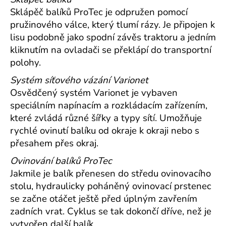
Sklápěč balíků ProTec je odpružen pomocí
pružinového válce, který tlumí rázy. Je připojen k
lisu podobně jako spodní závěs traktoru a jedním
kliknutím na ovladači se překlápí do transportní
polohy.
Systém síťového vázání Varionet
Osvědčený systém Varionet je vybaven
speciálním napínacím a rozkládacím zařízením,
které zvládá různé šířky a typy sítí. Umožňuje
rychlé ovinutí balíku od okraje k okraji nebo s
přesahem přes okraj.
Ovinování balíků ProTec
Jakmile je balík přenesen do středu ovinovacího
stolu, hydraulicky poháněný ovinovací prstenec
se začne otáčet ještě před úplným zavřením
zadních vrat. Cyklus se tak dokončí dříve, než je
vytvořen další balík.