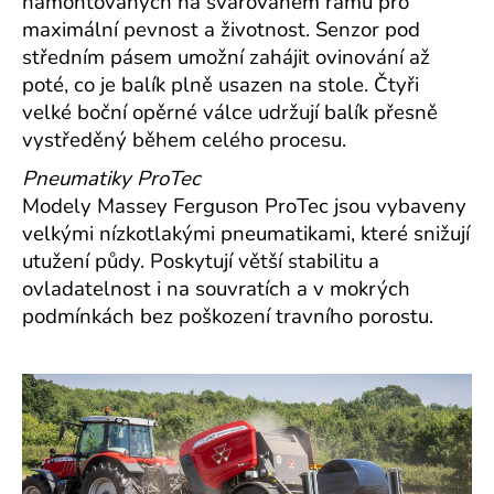
namontovaných na svařovaném rámu pro
maximální pevnost a životnost.
Senzor pod
středním pásem umožní zahájit ovinování až
poté, co je balík plně usazen na stole. Čtyři
velké boční opěrné válce udržují balík přesně
vystředěný během celého procesu.
Pneumatiky ProTec
Modely Massey Ferguson ProTec jsou vybaveny
velkými nízkotlakými pneumatikami, které snižují
utužení půdy. Poskytují větší stabilitu a
ovladatelnost i na souvratích a v mokrých
podmínkách bez poškození travního porostu.