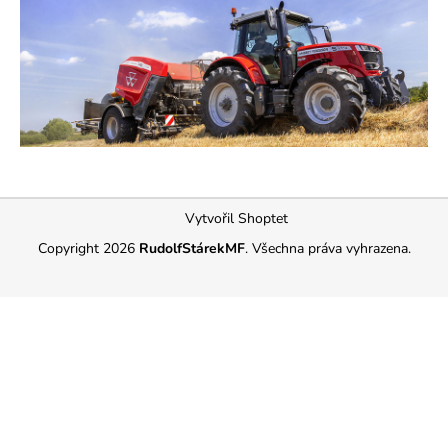
Z
Vytvořil Shoptet
á
Copyright 2026
RudolfStárekMF
. Všechna práva vyhrazena.
p
a
t
í