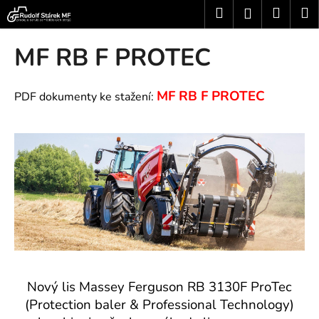
K
Přejít
Hledat
Nákup
M
Přihlášení
na
o
obsah
Zpět
Zpět
košík
š
MF RB F PROTEC
í
C
k
o
MF RB F PROTEC
PDF dokumenty ke stažení:
p
o
t
ř
e
b
u
j
e
t
Nový lis Massey Ferguson RB 3130F ProTec
e
(Protection baler & Professional Technology)
n