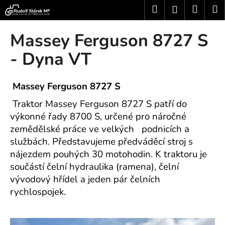
K
Přejít
Hledat
Nákup
M
Přihlášení
na
o
obsah
Zpět
Zpět
košík
š
Massey Ferguson 8727 S
í
C
- Dyna VT
k
o
p
Massey Ferguson 8727 S
o
Traktor Massey Ferguson 8727 S patří do
t
výkonné řady 8700 S, určené pro náročné
ř
zemědělské práce ve velkých podnicích a
e
službách. Představujeme předváděcí stroj s
b
nájezdem pouhých 30 motohodin. K traktoru je
u
součástí čelní hydraulika (ramena), čelní
j
vývodový hřídel a jeden pár čelních
e
rychlospojek.
t
e
n