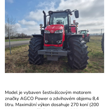
a
j
í
t
?
HLEDAT
Model je vybaven šestiválcovým motorem
značky AGCO Power o zdvihovém objemu 8,4
litru. Maximální výkon dosahuje 270 koní (200