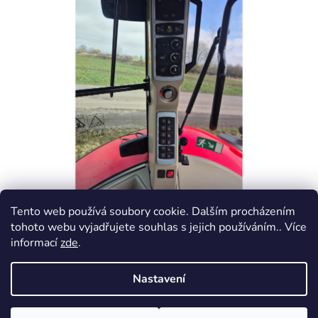
Tento web používá soubory cookie. Dalším procházením
tohoto webu vyjadřujete souhlas s jejich používáním.. Více
informací
zde
.
PŘEDCHOZÍ ČLÁNEK
DALŠÍ ČLÁNEK
Nastavení
Z
Vytvořil Shoptet
á