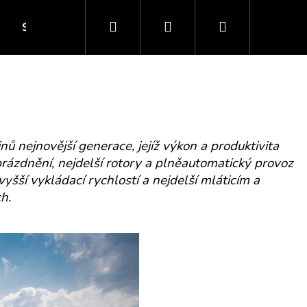
Hledat
Přihlášení
Nákupní
SERVIS
E-SHOP
KONTAKTY
FINANCOV
košík
nejnovější generace, jejíž výkon a produktivita
prázdnění, nejdelší rotory a plněautomatický provoz
ší vykládací rychlostí a nejdelší mláticím a
h.