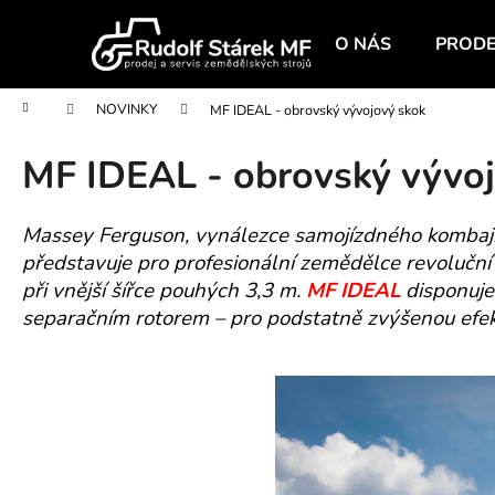
K
Přejít
na
o
O NÁS
PRODE
obsah
Zpět
Zpět
š
do
do
í
Domů
NOVINKY
MF IDEAL - obrovský vývojový skok
obchodu
obchodu
k
MF IDEAL - obrovský vývo
Massey Ferguson, vynálezce samojízdného kombajnu,
představuje pro profesionální zemědělce revoluční 
při vnější šířce pouhých 3,3 m.
MF IDEAL
disponuje
separačním rotorem – pro podstatně zvýšenou efek