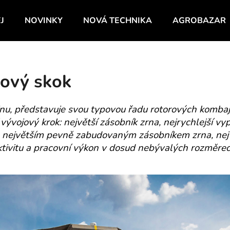
J
NOVINKY
NOVÁ TECHNIKA
AGROBAZAR
Co potřebujete najít?
jový skok
HLEDAT
 představuje svou typovou řadu rotorových kombajnů 
vývojový krok: největší zásobník zrna, nejrychlejší vy
 největším pevně zabudovaným zásobníkem zrna, nejvyš
tivitu a pracovní výkon v dosud nebývalých rozměrec