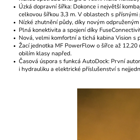
Úzká dopravní šířka: Dokonce i největší komb
celkovou šířkou 3,3 m. V oblastech s přísnými 
Nízké zhutnění půdy, díky novým odpružený
Plná konektivita a spojení díky FuseConnecti
Nová, velmi komfortní a tichá kabina Vision 
Žací jednotka MF PowerFlow o šířce až 12,20 
obilím klasy napřed.
Časová úspora s funkcá AutoDock: První autom
i hydrauliku a elektrické příslušenství s nejj