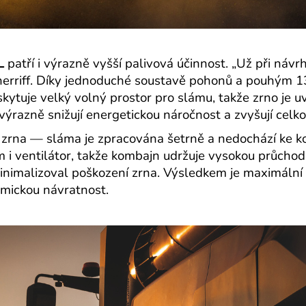
L
patří i výrazně vyšší palivová účinnost. „Už při návr
herriff. Díky jednoduché soustavě pohonů a pouhým 
skytuje velký volný prostor pro slámu, takže zrno je 
ýrazně snižují energetickou náročnost a zvyšují celk
tu zrna — sláma je zpracována šetrně a nedochází ke
i ventilátor, takže kombajn udržuje vysokou průchodno
inimalizoval poškození zrna. Výsledkem je maximální či
omickou návratnost.