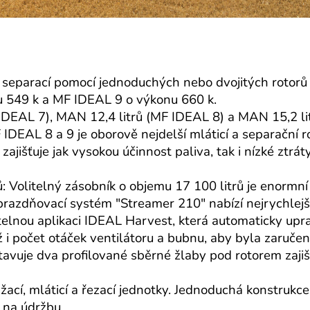
 separací pomocí jednoduchých nebo dvojitých rotorů
 549 k a MF IDEAL 9 o výkonu 660 k.
EAL 7), MAN 12,4 litrů (MF IDEAL 8) a MAN 15,2 lit
IDEAL 8 a 9 je oborově nejdelší mláticí a separační r
jišťuje jak vysokou účinnost paliva, tak i nízké ztrát
 Volitelný zásobník o objemu 17 100 litrů je enormní 
prazdňovací systém "Streamer 210" nabízí nejrychlejší
telnou aplikaci IDEAL Harvest, která automaticky u
ž i počet otáček ventilátoru a bubnu, aby byla zaruče
je dva profilované sběrné žlaby pod rotorem zajišťuj
ací, mláticí a řezací jednotky. Jednoduchá konstrukc
 na údržbu.