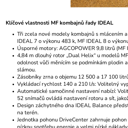
Klíčové vlastnosti MF kombajnů řady IDEAL
Tři zcela nové modely kombajnů s mlácením a
IDEAL 7 o výkonu 483 k, MF IDEAL 8 o výkonu
Úsporné motory: AGCOPOWER 9,8 litrů (MF ID
4,84 m dlouhý rotor „Dual Helix“ u modelů MF 
odolnost vůči měnícím se podmínkám plodin a za
slámou.
Zásobníky zrna o objemu 12 500 a 17 100 litrů:
Vykládací rychlost 140 a 210 l/s: Volitelný vy
Automatické samočinné nastavení nabízí: Voli
52 snímačů ovládá nastavení rotoru a sít, jako
Design záchytného dna IDEAL Balance představu
na terén.
Jednotka pohonu DriveCenter zahrnuje pohon ž
nízkou spotřebu energie a velmi nízké náklady