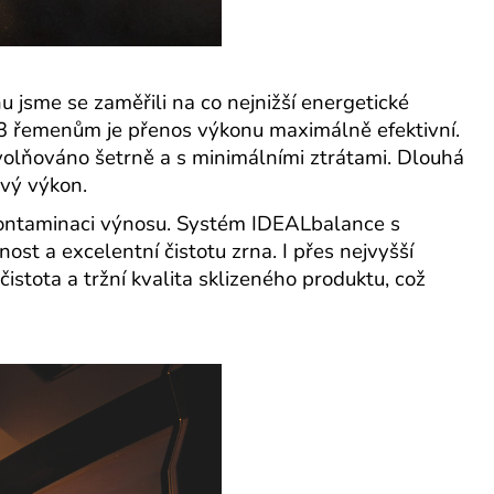
hu jsme se zaměřili na co nejnižší energetické
13 řemenům je přenos výkonu maximálně efektivní.
uvolňováno šetrně a s minimálními ztrátami. Dlouhá
ový výkon.
 kontaminaci výnosu. Systém IDEALbalance s
st a excelentní čistotu zrna. I přes nejvyšší
stota a tržní kvalita sklizeného produktu, což