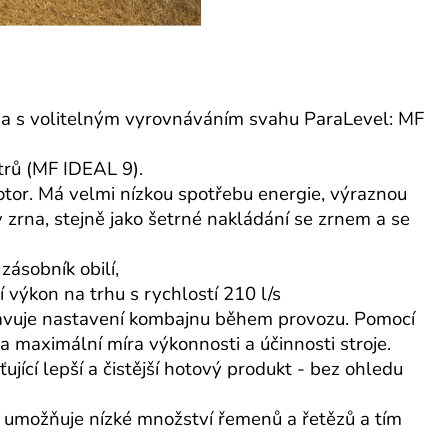
 a s volitelným vyrovnáváním svahu ParaLevel: MF
rů (MF IDEAL 9).
otor. Má velmi nízkou spotřebu energie, výraznou
y zrna, stejně jako šetrné nakládání se zrnem a se
zásobník obilí,
 výkon na trhu s rychlostí 210 l/s
pravuje nastavení kombajnu během provozu. Pomocí
na maximální míra výkonnosti a účinnosti stroje.
ící lepší a čistější hotový produkt - bez ohledu
e umožňuje nízké množství řemenů a řetězů a tím