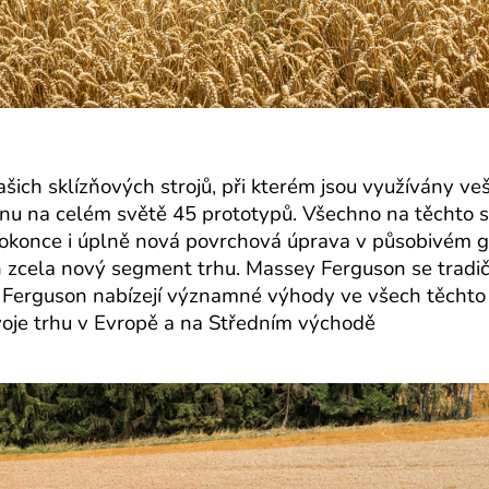
 našich sklízňových strojů, při kterém jsou využívány 
rénu na celém světě 45 prototypů. Všechno na těchto s
dokonce i úplně nová povrchová úprava v působivém g
 zcela nový segment trhu. Massey Ferguson se tradičn
 Ferguson nabízejí významné výhody ve všech těchto
oje trhu v Evropě a na Středním východě