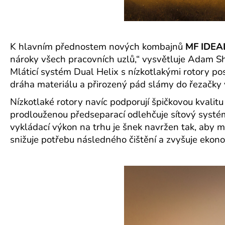
K hlavním přednostem nových kombajnů
MF IDEA
nároky všech pracovních uzlů,“ vysvětluje Adam S
Mláticí systém Dual Helix s nízkotlakými rotory po
dráha materiálu a přirozený pád slámy do řezačky v
Nízkotlaké rotory navíc podporují špičkovou kvali
prodlouženou předseparací odlehčuje sítový systém 
vykládací výkon na trhu je šnek navržen tak, aby m
snižuje potřebu následného čištění a zvyšuje ekon