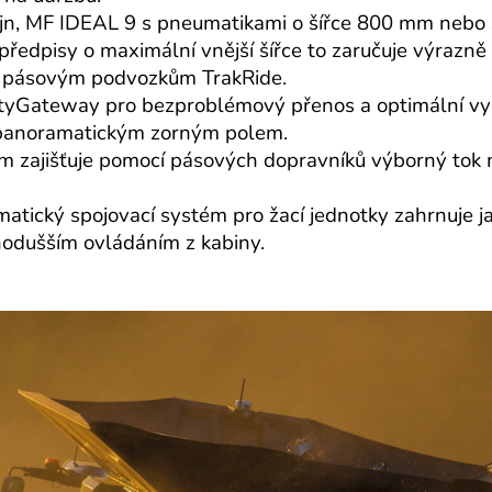
ajn, MF IDEAL 9 s pneumatikami o šířce 800 mm nebo 
předpisy o maximální vnější šířce to zaručuje výrazně 
m pásovým podvozkům TrakRide.
vityGateway pro bezproblémový přenos a optimální vyu
s panoramatickým zorným polem.
m zajišťuje pomocí pásových dopravníků výborný tok m
atický spojovací systém pro žací jednotky zahrnuje 
ednodušším ovládáním z kabiny.