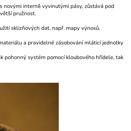
s novými interně vyvinutými pásy, zůstává pod
větší pružnost.
žití sklizňových dat, např. mapy výnosů.
ateriálu a pravidelné zásobování mláticí jednotky
jak pohonný systém pomocí kloubového hřídele, tak