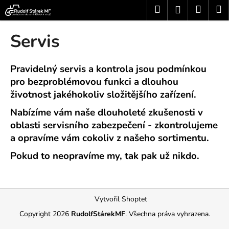
K
Přejít
Hledat
Nákup
M
Přihlášení
na
o
obsah
Zpět
Zpět
košík
š
Servis
í
C
k
o
Pravidelný servis a kontrola jsou podmínkou
p
pro bezproblémovou funkci a dlouhou
životnost jakéhokoliv složitějšího zařízení.
o
t
Nabízíme vám naše dlouholeté zkušenosti v
ř
oblasti servisního zabezpečení - zkontrolujeme
e
a opravíme vám cokoliv z našeho sortimentu.
b
Pokud to neopravíme my, tak pak už nikdo.
u
j
e
Z
Vytvořil Shoptet
t
á
e
Copyright 2026
RudolfStárekMF
. Všechna práva vyhrazena.
p
n