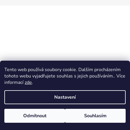
a
a
t
j
í
í
t
?
HLEDAT
Tento web používá soubory cookie. Dalším procházením
tohoto webu vyjadřujete souhlas s jejich používáním.. Více
informací
zde
.
Nastavení
Odmítnout
Souhlasím